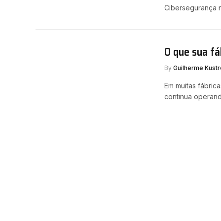
Cibersegurança n
O que sua fá
By
Guilherme Kustr
Em muitas fábric
continua operan