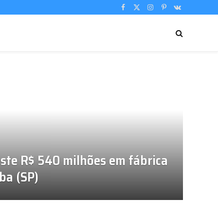
Facebook
X
Instagram
Pinterest
VKontakte
(Twitter)
este R$ 540 milhões em fábrica
ba (SP)
23/07/2026