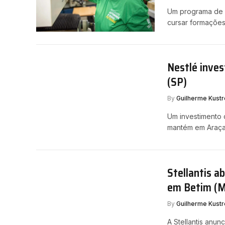
Um programa de q
cursar formações 
Nestlé inves
(SP)
By
Guilherme Kustr
Um investimento 
mantém em Araçat
Stellantis a
em Betim (
By
Guilherme Kustr
A Stellantis anu