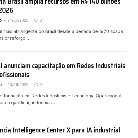
ia Brasil amplia recursos em R$ 140 bilhões
 2026
o
24/06/2026
0
rial mais abrangente do Brasil desde a década de 1970 acaba
maior reforço…
I anunciam capacitação em Redes Industriais
ofissionais
o
23/06/2026
0
de formação em Redes Industriais e Tecnologia Operacional
sso à qualificação técnica…
cia Intelligence Center X para IA industrial