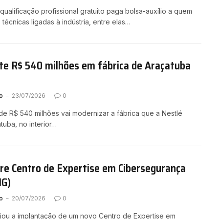
ualificação profissional gratuito paga bolsa-auxílio a quem
técnicas ligadas à indústria, entre elas…
te R$ 540 milhões em fábrica de Araçatuba
o
23/07/2026
0
de R$ 540 milhões vai modernizar a fábrica que a Nestlé
uba, no interior…
bre Centro de Expertise em Cibersegurança
MG)
o
20/07/2026
0
nciou a implantação de um novo Centro de Expertise em