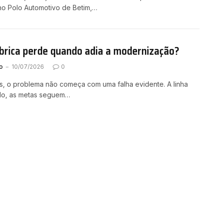
o Polo Automotivo de Betim,…
brica perde quando adia a modernização?
o
10/07/2026
0
as, o problema não começa com uma falha evidente. A linha
do, as metas seguem…