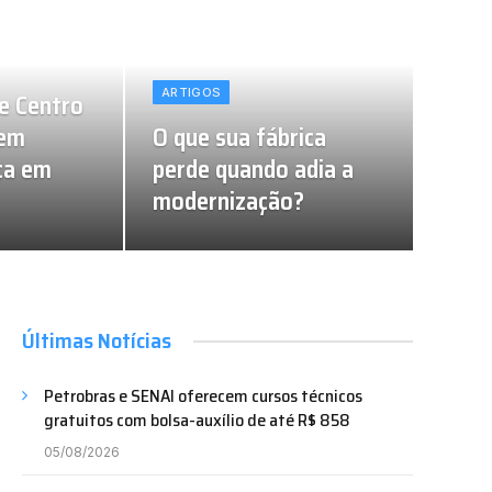
ARTIGOS
re Centro
 em
O que sua fábrica
ça em
perde quando adia a
modernização?
20/07/2026
10/07/2026
Últimas Notícias
Petrobras e SENAI oferecem cursos técnicos
gratuitos com bolsa-auxílio de até R$ 858
05/08/2026