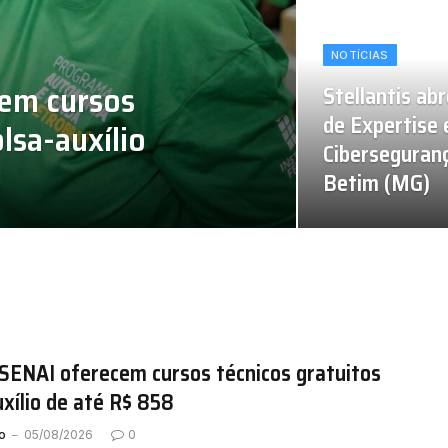
NOTÍCIAS
cem cursos
Stellantis ab
de Expertise
lsa-auxílio
Ciberseguran
Betim (MG)
SENAI oferecem cursos técnicos gratuitos
xílio de até R$ 858
o
05/08/2026
0