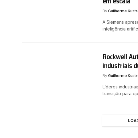
em escala
By
Guilherme Kustr
A Siemens aprese
inteligência artif
Rockwell Au
industriais
By
Guilherme Kustr
Líderes industriai
transição para 
LOA