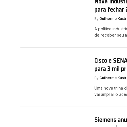
Nova Indústr
para fechar
By
Guilherme Kustr
A política indust
de receber seu 
Cisco e SENA
para 3 mil pr
By
Guilherme Kustr
Uma nova trilha 
vai ampliar o ace
Siemens anun