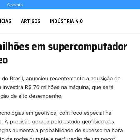
Contato
ÍCIAS
ARTIGOS
INDÚSTRIA 4.0
milhões em supercomputador
eo
 do Brasil, anunciou recentemente a aquisição de
nvestirá R$ 76 milhões na máquina, que será
ação de alto desempenho.
ecnologias em geofísica, com foco especial na
. A precisão gerada pelo estudo geofísico dos
ogias aumenta a probabilidade de sucesso na hora
o da rocha durante a perfuração de um poço”,