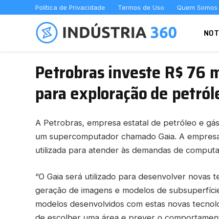
Política de Privacidade
Termos de Uso
Quem Somos
NOT
Petrobras investe R$ 76 
para exploração de petról
A Petrobras, empresa estatal de petróleo e gás
um supercomputador chamado Gaia. A empresa i
utilizada para atender às demandas de comput
“O Gaia será utilizado para desenvolver novas t
geração de imagens e modelos de subsuperfície
modelos desenvolvidos com estas novas tecnol
de escolher uma área e prever o comportament