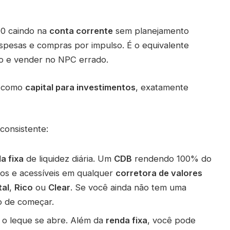
00 caindo na
conta corrente
sem planejamento
spesas e compras por impulso. É o equivalente
go e vender no NPC errado.
o como
capital para investimentos
, exatamente
 consistente:
a fixa
de liquidez diária. Um
CDB
rendendo 100% do
os e acessíveis em qualquer
corretora de valores
tal
,
Rico
ou
Clear
. Se você ainda não tem uma
o de começar.
 o leque se abre. Além da
renda fixa
, você pode