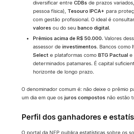
diversificar entre
CDBs
de prazos variados
pessoa física),
Tesouro IPCA+
para proteç
com gestão profissional. O ideal é consult
valores
ou do seu
banco digital
.
Prêmios acima de R$ 50.000.
Valores dess
assessor de
investimentos
. Bancos como
Select
e plataformas como
BTG Pactual
e
determinados patamares. É capital suficien
horizonte de longo prazo.
O denominador comum é: não deixe o prêmio 
um dia em que os
juros compostos
não estão t
Perfil dos ganhadores e estatí
O portal da NFP publica estatísticas sobre os s