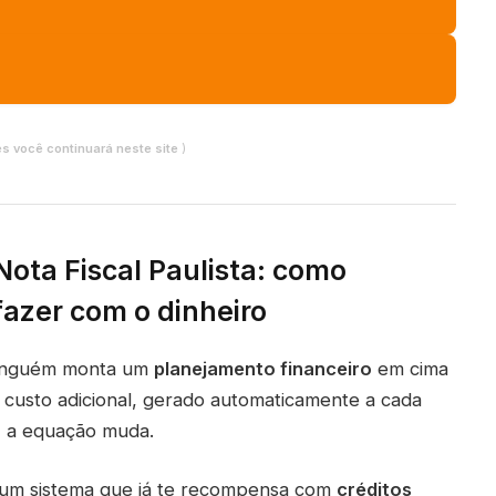
es você continuará neste site
)
Nota Fiscal Paulista: como
fazer com o dinheiro
 Ninguém monta um
planejamento financeiro
em cima
 custo adicional, gerado automaticamente a cada
 a equação muda.
e um sistema que já te recompensa com
créditos